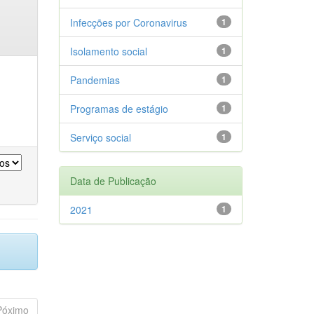
Infecções por Coronavirus
1
Isolamento social
1
Pandemias
1
Programas de estágio
1
Serviço social
1
Data de Publicação
2021
1
Póximo