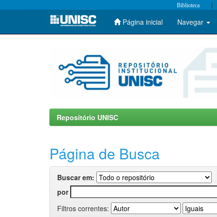
|
Biblioteca
Página inicial
Navegar
Skip
navigation
Repositório UNISC
Página de Busca
Buscar em:
por
Filtros correntes: