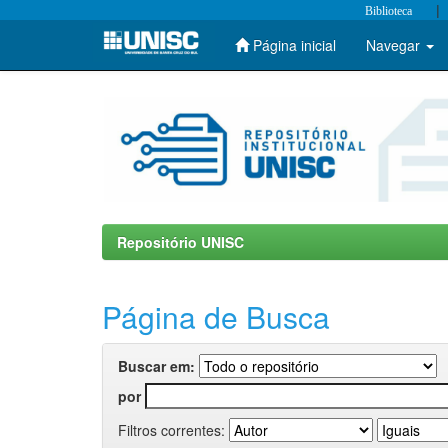
|
Biblioteca
Página inicial
Navegar
Skip
navigation
Repositório UNISC
Página de Busca
Buscar em:
por
Filtros correntes: