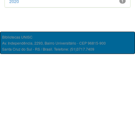
2020
1
Bibliotecas UNISC
Av. Independência, 2293, Bairro Universitário - CEP 96815-900
Santa Cruz do Sul - RS / Brasil. Telefone: (51)3717.7409