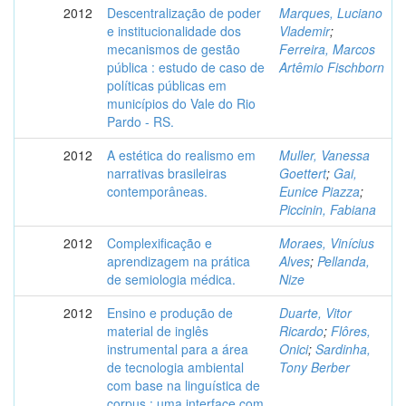
2012
Descentralização de poder
Marques, Luciano
e institucionalidade dos
Vlademir
;
mecanismos de gestão
Ferreira, Marcos
pública : estudo de caso de
Artêmio Fischborn
políticas públicas em
municípios do Vale do Rio
Pardo - RS.
2012
A estética do realismo em
Muller, Vanessa
narrativas brasileiras
Goettert
;
Gai,
contemporâneas.
Eunice Piazza
;
Piccinin, Fabiana
2012
Complexificação e
Moraes, Vinícius
aprendizagem na prática
Alves
;
Pellanda,
de semiologia médica.
Nize
2012
Ensino e produção de
Duarte, Vitor
material de inglês
Ricardo
;
Flôres,
instrumental para a área
Onici
;
Sardinha,
de tecnologia ambiental
Tony Berber
com base na linguística de
corpus : uma interface com