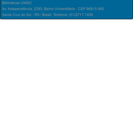
Bibliotecas UNISC
Av. Independência, 2293, Bairro Universitário - CEP 96815-900
Santa Cruz do Sul - RS / Brasil. Telefone: (51)3717.7409