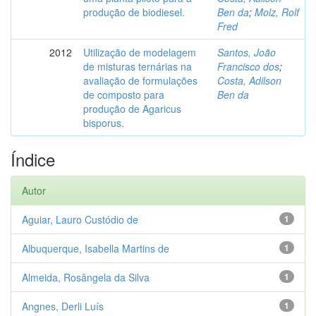
produção de biodiesel.
Ben da
;
Molz, Rolf
Fred
2012
Utilização de modelagem
Santos, João
de misturas ternárias na
Francisco dos
;
avaliação de formulações
Costa, Adilson
de composto para
Ben da
produção de Agaricus
bisporus.
Índice
Autor
Aguiar, Lauro Custódio de
1
Albuquerque, Isabella Martins de
1
Almeida, Rosângela da Silva
1
Angnes, Derli Luís
1