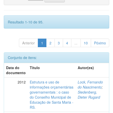
Resultado 1-10 de 95.
Anterior
1
2
3
4
...
10
Póximo
Conjunto de itens:
Data do
Título
Autor(es)
documento
2012
Estrutura e uso de
Lock, Fernando
informações orçamentárias
do Nascimento
;
governamentais : o caso
Siedenberg,
do Conselho Municipal de
Dieter Rugard
Educação de Santa Maria -
RS.