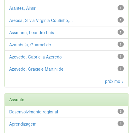
Arantes, Almir
1
Areosa, Silvia Virginia Coutinho,...
1
Assmann, Leandro Luís
1
Azambuja, Guaraci de
1
Azevedo, Gabriella Azeredo
1
Azevedo, Graciele Martini de
1
próximo >
Assunto
Desenvolvimento regional
5
Aprendizagem
4