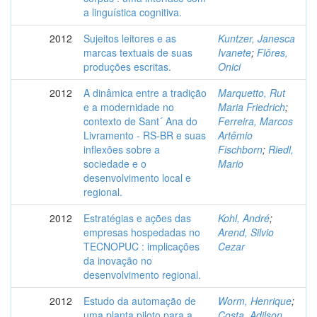
a linguística cognitiva.
2012
Sujeitos leitores e as
Kuntzer, Janesca
marcas textuais de suas
Ivanete
;
Flôres,
produções escritas.
Onici
2012
A dinâmica entre a tradição
Marquetto, Rut
e a modernidade no
Maria Friedrich
;
contexto de Sant´ Ana do
Ferreira, Marcos
Livramento - RS-BR e suas
Artêmio
inflexões sobre a
Fischborn
;
Riedl,
sociedade e o
Mario
desenvolvimento local e
regional.
2012
Estratégias e ações das
Kohl, André
;
empresas hospedadas no
Arend, Silvio
TECNOPUC : implicações
Cezar
da inovação no
desenvolvimento regional.
2012
Estudo da automação de
Worm, Henrique
;
uma planta piloto para a
Costa, Adilson