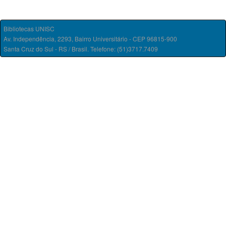
Bibliotecas UNISC
Av. Independência, 2293, Bairro Universitário - CEP 96815-900
Santa Cruz do Sul - RS / Brasil. Telefone: (51)3717.7409