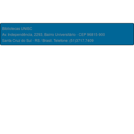
Bibliotecas UNISC
Av. Independência, 2293, Bairro Universitário - CEP 96815-900
Santa Cruz do Sul - RS / Brasil. Telefone: (51)3717.7409