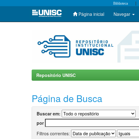
|
Biblioteca
Página inicial
Navegar
Skip
navigation
Repositório UNISC
Página de Busca
Buscar em:
por
Filtros correntes: