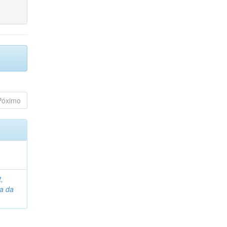
Póximo
,
na da