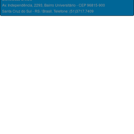
Av. Independência, 2293, Bairro Universitário - CEP 96815-900
Santa Cruz do Sul - RS / Brasil. Telefone: (51)3717.7409