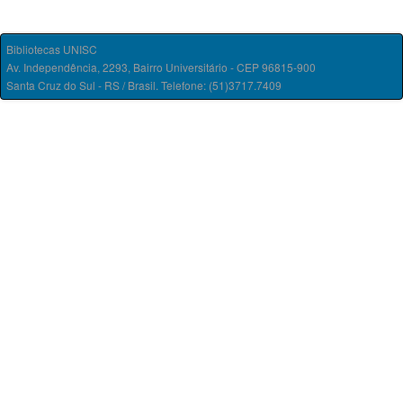
Bibliotecas UNISC
Av. Independência, 2293, Bairro Universitário - CEP 96815-900
Santa Cruz do Sul - RS / Brasil. Telefone: (51)3717.7409