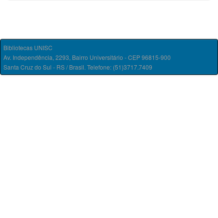
Bibliotecas UNISC
Av. Independência, 2293, Bairro Universitário - CEP 96815-900
Santa Cruz do Sul - RS / Brasil. Telefone: (51)3717.7409