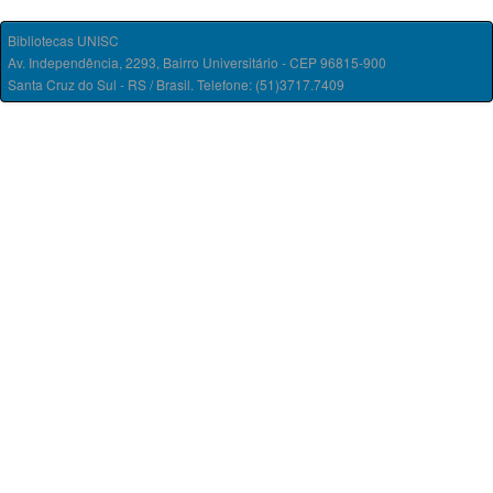
Bibliotecas UNISC
Av. Independência, 2293, Bairro Universitário - CEP 96815-900
Santa Cruz do Sul - RS / Brasil. Telefone: (51)3717.7409