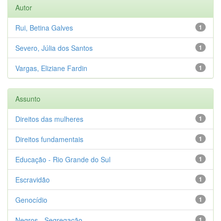
Autor
Rui, Betina Galves
1
Severo, Júlia dos Santos
1
Vargas, Eliziane Fardin
1
Assunto
Direitos das mulheres
1
Direitos fundamentais
1
Educação - Rio Grande do Sul
1
Escravidão
1
Genocídio
1
Negros - Segregação
1