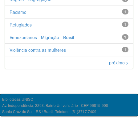
Racismo
1
Refugiados
1
Venezuelanos - Migração - Brasil
1
Violência contra as mulheres
1
próximo >
Bibliotecas UNISC
Av. Independência, 2293, Bairro Universitário - CEP 96815-900
Santa Cruz do Sul - RS / Brasil. Telefone: (51)3717.7409