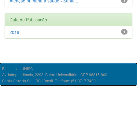
Atenção primária à saúde - Santa ...
1
Data de Publicação
2018
1
Bibliotecas UNISC
Av. Independência, 2293, Bairro Universitário - CEP 96815-900
Santa Cruz do Sul - RS / Brasil. Telefone: (51)3717.7409