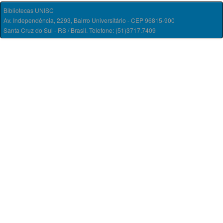
Bibliotecas UNISC
Av. Independência, 2293, Bairro Universitário - CEP 96815-900
Santa Cruz do Sul - RS / Brasil. Telefone: (51)3717.7409