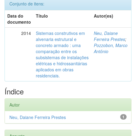
Conjunto de itens:
Data do
Título
Autor(es)
documento
2014
Sistemas construtivos em
Neu, Daiane
alvenaria estrutural e
Ferreira Prestes
;
concreto armado : uma
Pozzobon, Marco
comparação entre os
Antônio
subsistemas de instalações
elétricas e hidrossanitárias
aplicados em obras
residenciais.
Índice
Autor
Neu, Daiane Ferreira Prestes
1