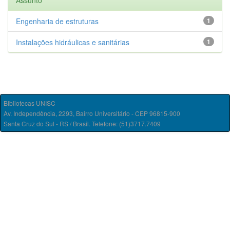
Assunto
Engenharia de estruturas
1
Instalações hidráulicas e sanitárias
1
Bibliotecas UNISC
Av. Independência, 2293, Bairro Universitário - CEP 96815-900
Santa Cruz do Sul - RS / Brasil. Telefone: (51)3717.7409