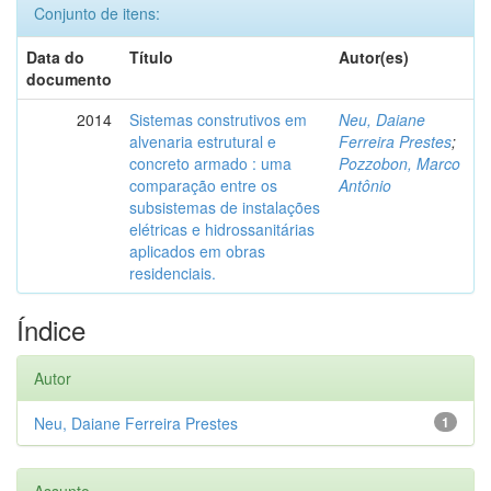
Conjunto de itens:
Data do
Título
Autor(es)
documento
2014
Sistemas construtivos em
Neu, Daiane
alvenaria estrutural e
Ferreira Prestes
;
concreto armado : uma
Pozzobon, Marco
comparação entre os
Antônio
subsistemas de instalações
elétricas e hidrossanitárias
aplicados em obras
residenciais.
Índice
Autor
Neu, Daiane Ferreira Prestes
1