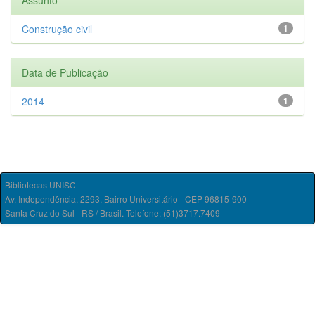
Assunto
Construção civil
1
Data de Publicação
2014
1
Bibliotecas UNISC
Av. Independência, 2293, Bairro Universitário - CEP 96815-900
Santa Cruz do Sul - RS / Brasil. Telefone: (51)3717.7409