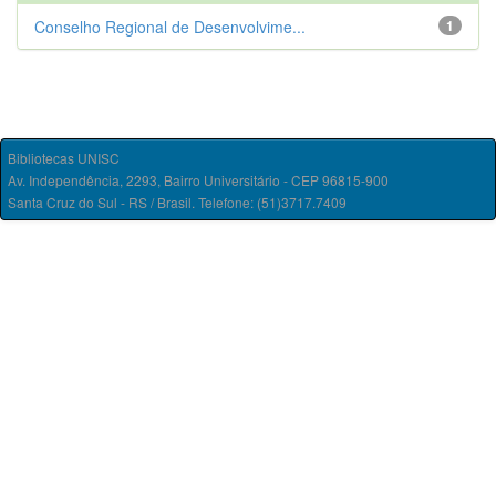
Conselho Regional de Desenvolvime...
1
Bibliotecas UNISC
Av. Independência, 2293, Bairro Universitário - CEP 96815-900
Santa Cruz do Sul - RS / Brasil. Telefone: (51)3717.7409