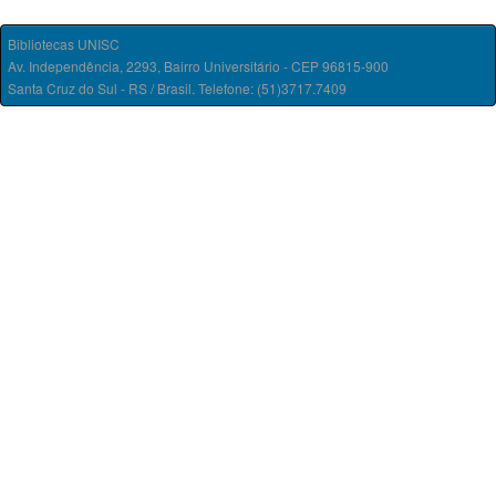
Bibliotecas UNISC
Av. Independência, 2293, Bairro Universitário - CEP 96815-900
Santa Cruz do Sul - RS / Brasil. Telefone: (51)3717.7409