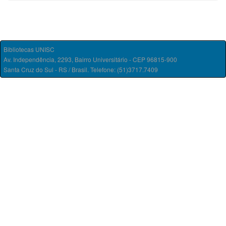
Bibliotecas UNISC
Av. Independência, 2293, Bairro Universitário - CEP 96815-900
Santa Cruz do Sul - RS / Brasil. Telefone: (51)3717.7409