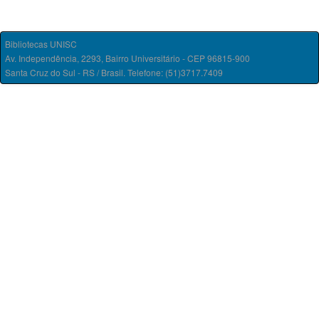
Bibliotecas UNISC
Av. Independência, 2293, Bairro Universitário - CEP 96815-900
Santa Cruz do Sul - RS / Brasil. Telefone: (51)3717.7409