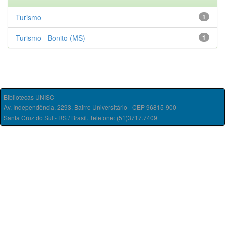
Turismo
1
Turismo - Bonito (MS)
1
Bibliotecas UNISC
Av. Independência, 2293, Bairro Universitário - CEP 96815-900
Santa Cruz do Sul - RS / Brasil. Telefone: (51)3717.7409