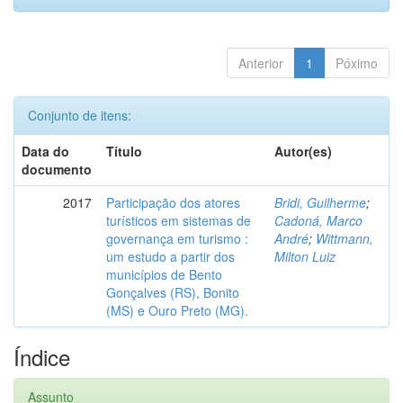
Anterior
1
Póximo
Conjunto de itens:
Data do
Título
Autor(es)
documento
2017
Participação dos atores
Bridi, Guilherme
;
turísticos em sistemas de
Cadoná, Marco
governança em turismo :
André
;
Wittmann,
um estudo a partir dos
Milton Luiz
municípios de Bento
Gonçalves (RS), Bonito
(MS) e Ouro Preto (MG).
Índice
Assunto