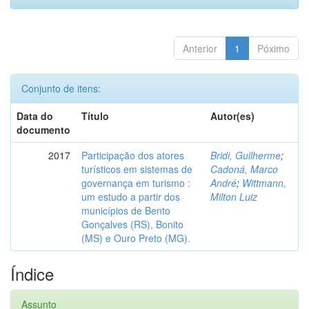
Anterior
1
Póximo
Conjunto de itens:
Data do
Título
Autor(es)
documento
2017
Participação dos atores
Bridi, Guilherme
;
turísticos em sistemas de
Cadoná, Marco
governança em turismo :
André
;
Wittmann,
um estudo a partir dos
Milton Luiz
municípios de Bento
Gonçalves (RS), Bonito
(MS) e Ouro Preto (MG).
Índice
Assunto