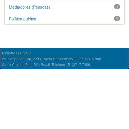
Mediadores (Pessoas)
1
Política pública
1
Bibliotecas UNISC
Av. Independência, 2293, Bairro Universitário - CEP 96815-900
Santa Cruz do Sul - RS / Brasil. Telefone: (51)3717.7409