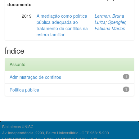
documento
2019
A mediação como política
Lermen, Bruna
pública adequada ao
Luíza
;
Spengler,
tratamento de conflitos na
Fabiana Marion
esfera familiar.
Índice
Assunto
Administração de conflitos
1
Política pública
1
Bibliotecas UNISC
Av. Independência, 2293, Bairro Universitário - CEP 96815-900
Santa Cruz do Sul - RS / Brasil. Telefone: (51)3717.7409