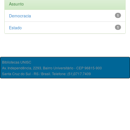
Assunto
Democracia
1
Estado
1
Bibliotecas UNISC
Av. Independência, 2293, Bairro Universitário - CEP 96815-900
Santa Cruz do Sul - RS / Brasil. Telefone: (51)3717.7409