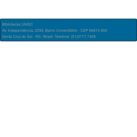
Bibliotecas UNISC
Av. Independência, 2293, Bairro Universitário - CEP 96815-900
Santa Cruz do Sul - RS / Brasil. Telefone: (51)3717.7409