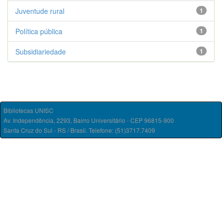
Juventude rural
1
Política pública
1
Subsidiariedade
1
Bibliotecas UNISC
Av. Independência, 2293, Bairro Universitário - CEP 96815-900
Santa Cruz do Sul - RS / Brasil. Telefone: (51)3717.7409