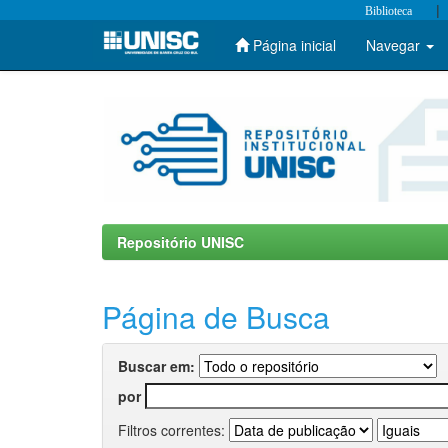
|
Biblioteca
Página inicial
Navegar
Skip
navigation
Repositório UNISC
Página de Busca
Buscar em:
por
Filtros correntes: