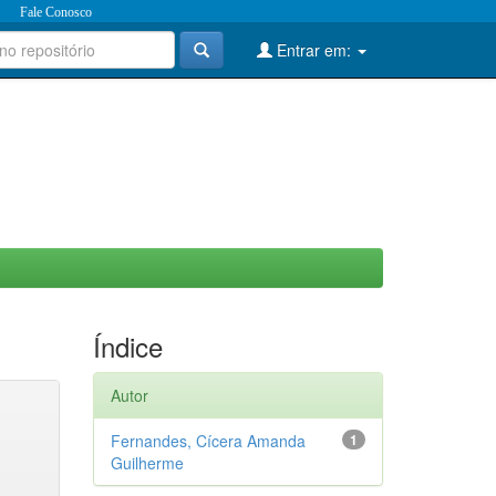
Fale Conosco
Entrar em:
Índice
Autor
Fernandes, Cícera Amanda
1
Guilherme