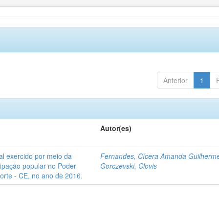
Anterior
1
Autor(es)
l exercido por meio da
Fernandes, Cícera Amanda Guilherm
icipação popular no Poder
Gorczevski, Clovis
Norte - CE, no ano de 2016.