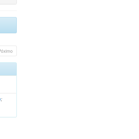
Póximo
e
;