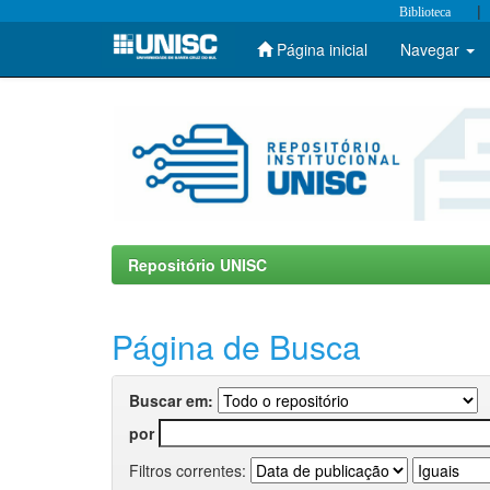
|
Biblioteca
Página inicial
Navegar
Skip
navigation
Repositório UNISC
Página de Busca
Buscar em:
por
Filtros correntes: