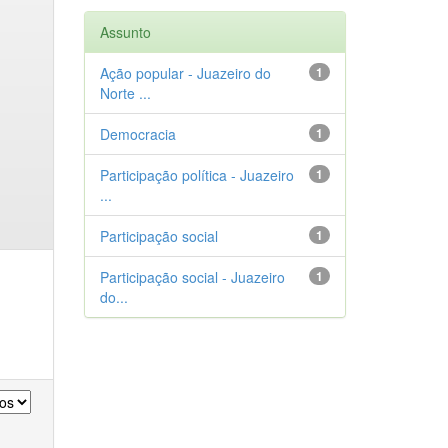
Assunto
Ação popular - Juazeiro do
1
Norte ...
Democracia
1
Participação política - Juazeiro
1
...
Participação social
1
Participação social - Juazeiro
1
do...