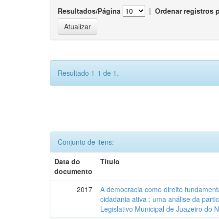
Resultados/Página
|
Ordenar registros 
Resultado 1-1 de 1.
Conjunto de itens:
Data do
Título
documento
2017
A democracia como direito fundamenta
cidadania ativa : uma análise da part
Legislativo Municipal de Juazeiro do 