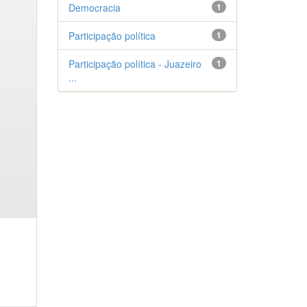
Democracia
1
Participação política
1
Participação política - Juazeiro
1
...