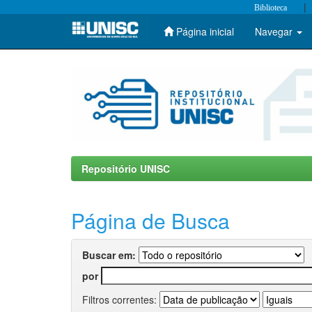
|
Biblioteca
Página inicial
Navegar
Skip
navigation
Repositório UNISC
Página de Busca
Buscar em:
por
Filtros correntes: