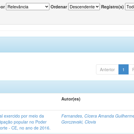
por
Ordenar
Registro(s)
Anterior
1
Autor(es)
l exercido por meio da
Fernandes, Cícera Amanda Guilherm
icipação popular no Poder
Gorczevski, Clovis
Norte - CE, no ano de 2016.