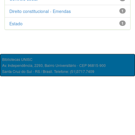
Direito constitucional - Emendas
1
Estado
1
Bibliotecas UNISC
Av. Independência, 2293, Bairro Universitário - CEP 96815-900
Santa Cruz do Sul - RS / Brasil. Telefone: (51)3717.7409