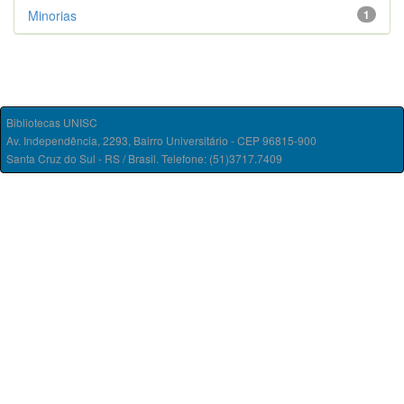
Minorias
1
Bibliotecas UNISC
Av. Independência, 2293, Bairro Universitário - CEP 96815-900
Santa Cruz do Sul - RS / Brasil. Telefone: (51)3717.7409