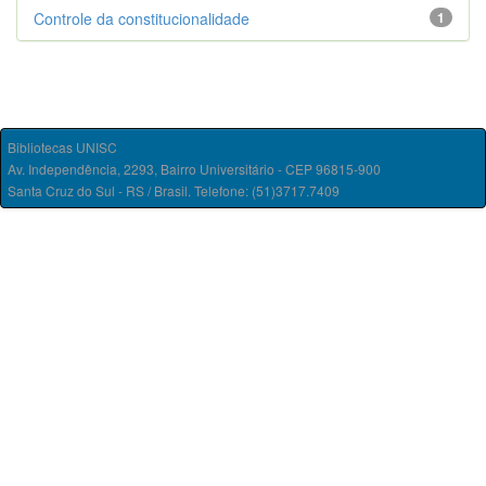
Controle da constitucionalidade
1
Bibliotecas UNISC
Av. Independência, 2293, Bairro Universitário - CEP 96815-900
Santa Cruz do Sul - RS / Brasil. Telefone: (51)3717.7409