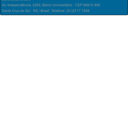
Av. Independência, 2293, Bairro Universitário - CEP 96815-900
Santa Cruz do Sul - RS / Brasil. Telefone: (51)3717.7409