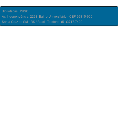
Bibliotecas UNISC
Av. Independência, 2293, Bairro Universitário - CEP 96815-900
Santa Cruz do Sul - RS / Brasil. Telefone: (51)3717.7409