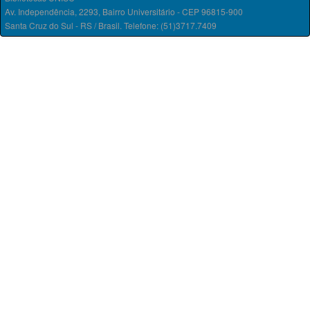
Av. Independência, 2293, Bairro Universitário - CEP 96815-900
Santa Cruz do Sul - RS / Brasil. Telefone: (51)3717.7409