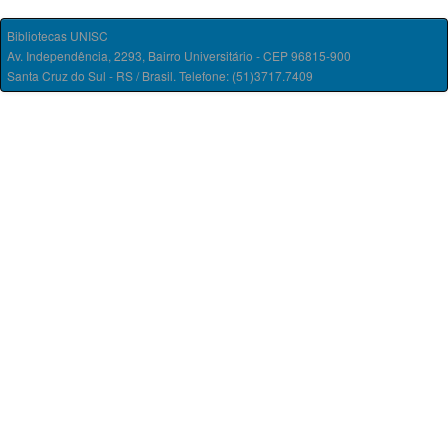
Bibliotecas UNISC
Av. Independência, 2293, Bairro Universitário - CEP 96815-900
Santa Cruz do Sul - RS / Brasil. Telefone: (51)3717.7409