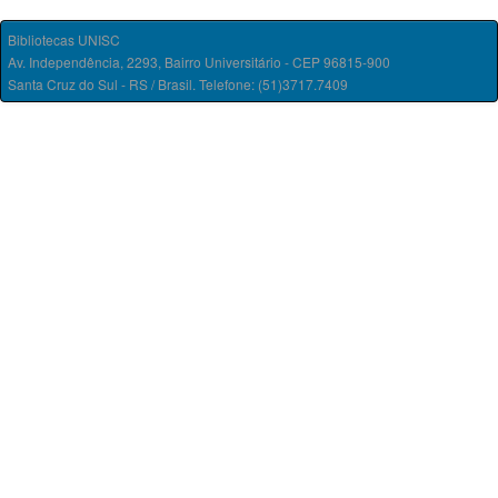
Bibliotecas UNISC
Av. Independência, 2293, Bairro Universitário - CEP 96815-900
Santa Cruz do Sul - RS / Brasil. Telefone: (51)3717.7409