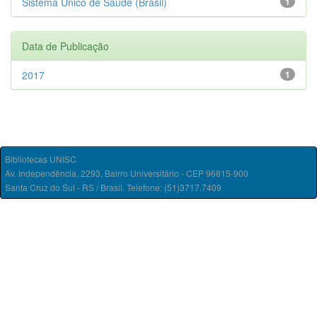
Sistema Único de Saúde (Brasil)
1
Data de Publicação
2017
1
Bibliotecas UNISC
Av. Independência, 2293, Bairro Universitário - CEP 96815-900
Santa Cruz do Sul - RS / Brasil. Telefone: (51)3717.7409