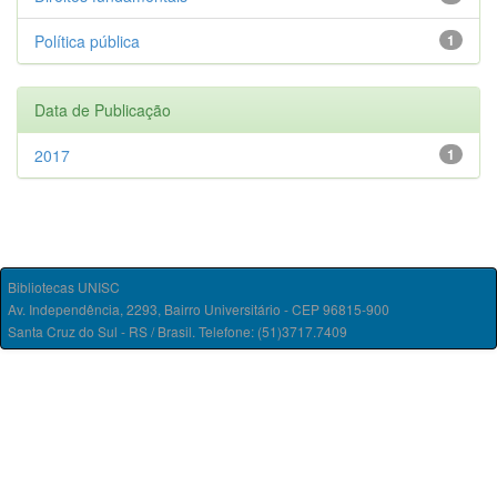
Política pública
1
Data de Publicação
2017
1
Bibliotecas UNISC
Av. Independência, 2293, Bairro Universitário - CEP 96815-900
Santa Cruz do Sul - RS / Brasil. Telefone: (51)3717.7409