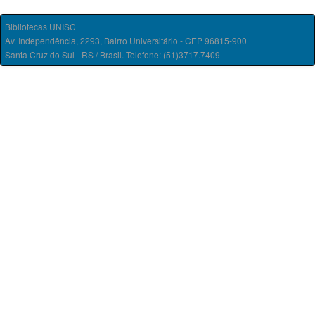
Bibliotecas UNISC
Av. Independência, 2293, Bairro Universitário - CEP 96815-900
Santa Cruz do Sul - RS / Brasil. Telefone: (51)3717.7409