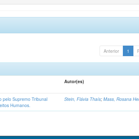
Anterior
1
Autor(es)
ão pelo Supremo Tribunal
Stein, Flávia Thaís
;
Mass, Rosana He
reitos Humanos.