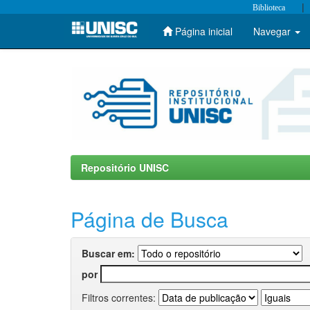
|
Biblioteca
Página inicial
Navegar
Skip
navigation
Repositório UNISC
Página de Busca
Buscar em:
por
Filtros correntes: