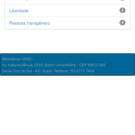
Liberdade
1
Pessoas transgênero
1
Bibliotecas UNISC
Av. Independência, 2293, Bairro Universitário - CEP 96815-900
Santa Cruz do Sul - RS / Brasil. Telefone: (51)3717.7409