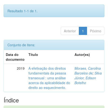
Resultado 1-1 de 1.
Anterior
1
Póximo
Conjunto de itens:
Data do
Título
Autor(es)
documento
2019
A efetivação dos direitos
Moraes, Carolina
fundamentais da pessoa
Barcelos de
;
Silva
transexual : uma análise
Júnior, Edison
acerca da aplicabilidade do
Botelho
direito ao esquecimento.
Índice