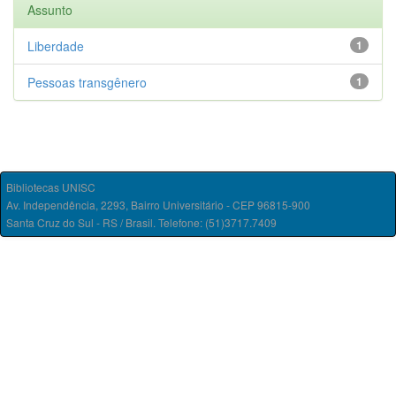
Assunto
Liberdade
1
Pessoas transgênero
1
Bibliotecas UNISC
Av. Independência, 2293, Bairro Universitário - CEP 96815-900
Santa Cruz do Sul - RS / Brasil. Telefone: (51)3717.7409