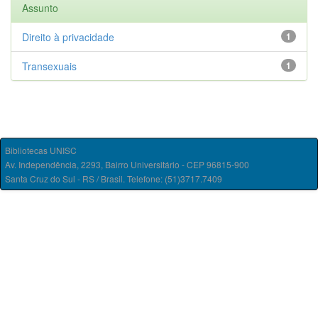
Assunto
Direito à privacidade
1
Transexuais
1
Bibliotecas UNISC
Av. Independência, 2293, Bairro Universitário - CEP 96815-900
Santa Cruz do Sul - RS / Brasil. Telefone: (51)3717.7409