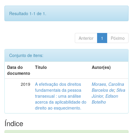
Resultado 1-1 de 1.
Anterior
1
Póximo
Conjunto de itens:
Data do
Título
Autor(es)
documento
2019
A efetivação dos direitos
Moraes, Carolina
fundamentais da pessoa
Barcelos de
;
Silva
transexual : uma análise
Júnior, Edison
acerca da aplicabilidade do
Botelho
direito ao esquecimento.
Índice