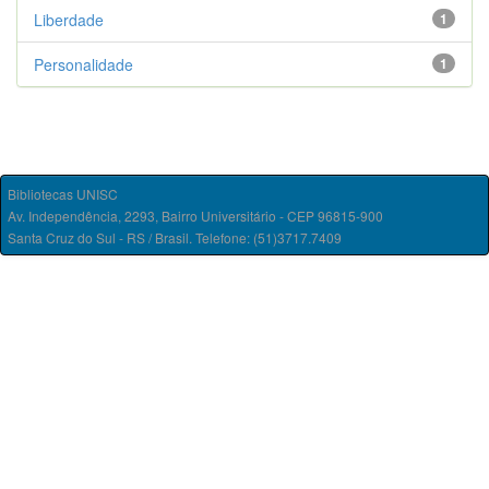
Liberdade
1
Personalidade
1
Bibliotecas UNISC
Av. Independência, 2293, Bairro Universitário - CEP 96815-900
Santa Cruz do Sul - RS / Brasil. Telefone: (51)3717.7409