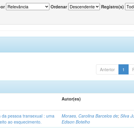
por
Ordenar
Registro(s)
Anterior
1
Autor(es)
s da pessoa transexual : uma
Moraes, Carolina Barcelos de
;
Silva J
reito ao esquecimento.
Edison Botelho