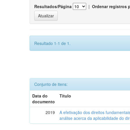
Resultados/Página
|
Ordenar registros 
Resultado 1-1 de 1.
Conjunto de itens:
Data do
Título
documento
2019
A efetivação dos direitos fundamentai
análise acerca da aplicabilidade do di