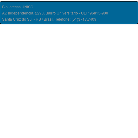
Bibliotecas UNISC
Av. Independência, 2293, Bairro Universitário - CEP 96815-900
Santa Cruz do Sul - RS / Brasil. Telefone: (51)3717.7409