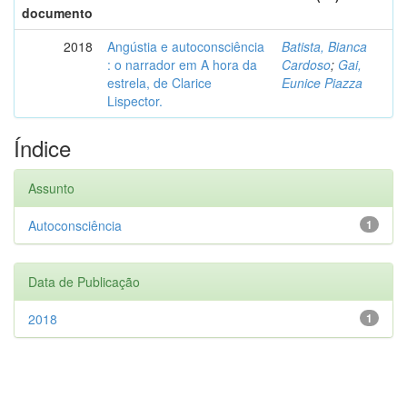
documento
2018
Angústia e autoconsciência
Batista, Bianca
: o narrador em A hora da
Cardoso
;
Gai,
estrela, de Clarice
Eunice Piazza
Lispector.
Índice
Assunto
Autoconsciência
1
Data de Publicação
2018
1