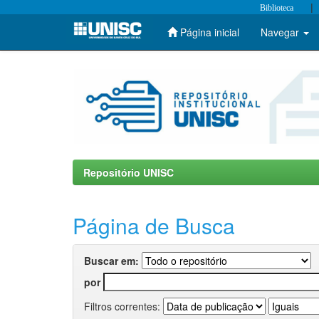
|
Biblioteca
Página inicial
Navegar
Skip
navigation
Repositório UNISC
Página de Busca
Buscar em:
por
Filtros correntes: