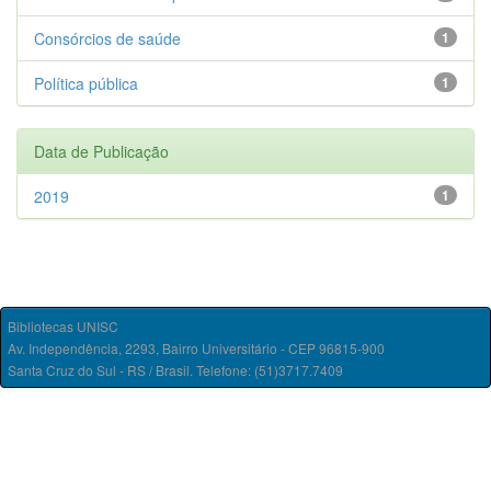
Consórcios de saúde
1
Política pública
1
Data de Publicação
2019
1
Bibliotecas UNISC
Av. Independência, 2293, Bairro Universitário - CEP 96815-900
Santa Cruz do Sul - RS / Brasil. Telefone: (51)3717.7409